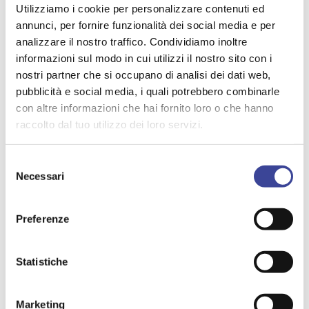
della rete di teleriscaldamento e/o
Utilizziamo i cookie per personalizzare contenuti ed
teleraffrescamento efficiente o della centrale di
annunci, per fornire funzionalità dei social media e per
produzione di energia termica e/o frigorifera;
analizzare il nostro traffico. Condividiamo inoltre
almeno il 40% dei fondi sono destinati ad interventi
informazioni sul modo in cui utilizzi il nostro sito con i
nelle Regioni del Sud.
nostri partner che si occupano di analisi dei dati web,
Le domande di accesso agli incentivi potranno
pubblicità e social media, i quali potrebbero combinarle
essere presentate, entro le ore 10.00 del 6
con altre informazioni che hai fornito loro o che hanno
ottobre, attraverso il portale messo a disposizione
raccolto dal tuo utilizzo dei loro servizi.
del GSE (vedi
https://www.gse.it/servizi-per-
te/news/teleriscaldamento-il-gse-fornisce-
supporto-tecnico-e-operativo-per-la-gestione-
Selezione
Necessari
delle-domande-di-accesso-agli-incentivi-de
)
del
consenso
Il decreto ministeriale, l’avviso e tutte le ulteriori
informazioni sono disponibili al link
Preferenze
https://www.mite.gov.it/pagina/misura-3-
sistemi-di-teleriscaldamento
Statistiche
Cordiali saluti.
Daniele Davide Barletta
Marketing