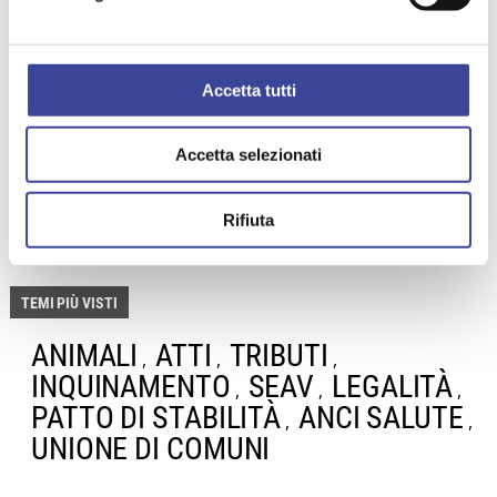
Presidente
Dipartimento Servizi Pubblici Locali, Ambiente,
Agricoltura e Green Economy
Accetta tutti
Fabio Binelli
Coordinatore
Dipartimento Servizi Pubblici Locali, Ambiente,
Accetta selezionati
Agricoltura e Green Economy
Rifiuta
TEMI PIÙ VISTI
ANIMALI
ATTI
TRIBUTI
,
,
,
INQUINAMENTO
SEAV
LEGALITÀ
,
,
,
PATTO DI STABILITÀ
ANCI SALUTE
,
,
UNIONE DI COMUNI