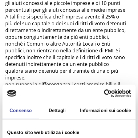
gli aiuti concessi alle piccole imprese e di 10 punti
percentuali per gli aiuti concessi alle medie imprese.
A tal fine si specifica che l’impresa avente il 25% o
più del suo capitale o dei suoi diritti di voto detenuti
direttamente o indirettamente da un ente pubblico,
oppure congiuntamente da più enti pubblici,
nonché i Comuni o altre Autorità Locali o Enti
pubblici, non rientrano nella definizione di PMI. Si
specifica inoltre che il capitale e i diritti di voto sono
detenuti indirettamente da un ente pubblico
qualora siano detenuti per il tramite di una o più
imprese;
non supera la differenza tra i costi ammissibili e il
risultato operativo, per interventi riguardanti la rete
di teleriscaldamento e/o teleraffrescamento. Il
risultato operativo viene dedotto dai costi
Consenso
Dettagli
Informazioni sui cookie
ammissibili ex ante o mediante un meccanismo di
recupero.
Possono beneficare delle agevolazioni i soggetti,
pubblici o privati, proprietari, realizzatori o gestori
Questo sito web utilizza i cookie