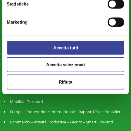
Statistiche
Servizi Pubblici Locali - Ambiente - Politiche Agricole - Green
Economy
Marketing
Riforme Istituzionali - Riordino Territoriale - Autonomia
Differenziata
Legalità – Semplificazione – Amm. Digitale - Intelligenza Artificiale -
Accetta tutti
Cybersecurity
Territorio - Urbanistica - Lavori Pubblici - Edilizia
Accetta selezionati
Piccoli Comuni – Montagna – Aree Interne – Forme Associative
Finanza Locale - Bilancio - Fiscalità - Personale
Rifiuta
Città Metropolitana e Rapporti con le Province
Mobilità - Trasporti
Europa - Cooperazione Internazionale - Rapporti Transfrontalieri
Commercio – Attività Produttive – Lavoro – Smart City-land