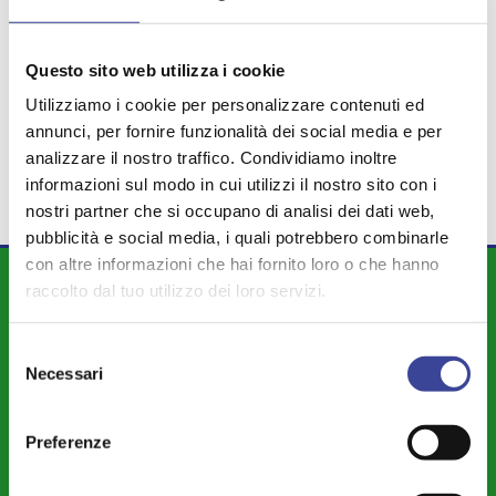
CONSUMO DI SUOLO
TURISMO
,
,
RISORSECOMUNI
,
PROTEZIONE CIVILE
LEVA CIVICA
Questo sito web utilizza i cookie
,
,
GIOVANI
URBANISTICA
,
,
Utilizziamo i cookie per personalizzare contenuti ed
CORONAVIRUS
SERVIZI SOCIALI
annunci, per fornire funzionalità dei social media e per
,
analizzare il nostro traffico. Condividiamo inoltre
informazioni sul modo in cui utilizzi il nostro sito con i
nostri partner che si occupano di analisi dei dati web,
pubblicità e social media, i quali potrebbero combinarle
con altre informazioni che hai fornito loro o che hanno
DIPARTIMENTI
raccolto dal tuo utilizzo dei loro servizi.
Attività Istituzionale ANCI Lombardia
Selezione
Cultura - Turismo - Sport - Politiche Giovanili
Necessari
del
consenso
Welfare di Comunità - Pari Opportunità
Preferenze
Sicurezza - Protezione Civile - Polizia Locale
Istruzione - Educazione - Edilizia Scolastica