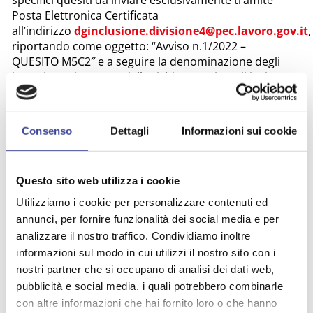
Posta Elettronica Certificata
all’indirizzo
dginclusione.divisione4@pec.lavoro.gov.it
,
riportando come oggetto: “Avviso n.1/2022 –
QUESITO M5C2″ e a seguire la denominazione degli
investimenti oggetto della richiesta. Prima di inviare
qualsiasi quesito è opportuno visionare le
FAQ
già
pubblicate;
ogni altro quesito
potrà essere inoltrato
Consenso
Dettagli
Informazioni sui cookie
all’Amministrazione centrale responsabile del PNRR
per il Ministero del Lavoro e delle Politiche Sociali
(Unità di Missione), indirizzandolo
Questo sito web utilizza i cookie
a
UnitadiMissionePNRR@lavoro.gov.it
,
specificando nell’oggetto: “QUESITO M5C2” e a
Utilizziamo i cookie per personalizzare contenuti ed
seguire la denominazione degli investimenti oggetto
annunci, per fornire funzionalità dei social media e per
della richiesta.
analizzare il nostro traffico. Condividiamo inoltre
Di ulteriore supporto saranno i
prossimi webinar
informazioni sul modo in cui utilizzi il nostro sito con i
informativi
organizzati dalla DG per la lotta alla
nostri partner che si occupano di analisi dei dati web,
povertà e per la programmazione sociale, in
pubblicità e social media, i quali potrebbero combinarle
collaborazione con l’Unità di Missione,
sulle
con altre informazioni che hai fornito loro o che hanno
specifiche linee di finanziamento
, nel corso dei