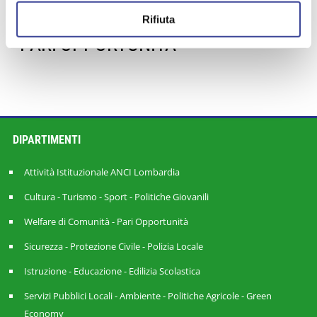
CARTA DI MILANO
WELFARE
,
,
Rifiuta
DOTECOMUNE
INNOVAZIONE
,
,
PARI OPPORTUNITÀ
DIPARTIMENTI
Attività Istituzionale ANCI Lombardia
Cultura - Turismo - Sport - Politiche Giovanili
Welfare di Comunità - Pari Opportunità
Sicurezza - Protezione Civile - Polizia Locale
Istruzione - Educazione - Edilizia Scolastica
Servizi Pubblici Locali - Ambiente - Politiche Agricole - Green
Economy