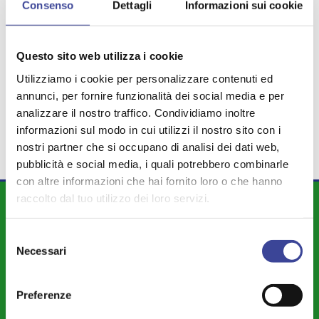
Consenso
Dettagli
Informazioni sui cookie
TEMI PIÙ VISTI
REI
EBOOK
SEAV
MAURO GUERRA
,
,
,
,
Questo sito web utilizza i cookie
ANCI SALUTE
DOTE SPORT
,
,
Utilizziamo i cookie per personalizzare contenuti ed
MANIFESTAZIONE
TPL
,
,
annunci, per fornire funzionalità dei social media e per
VOLONTARIATO
analizzare il nostro traffico. Condividiamo inoltre
informazioni sul modo in cui utilizzi il nostro sito con i
nostri partner che si occupano di analisi dei dati web,
pubblicità e social media, i quali potrebbero combinarle
con altre informazioni che hai fornito loro o che hanno
raccolto dal tuo utilizzo dei loro servizi.
DIPARTIMENTI
Attività Istituzionale ANCI Lombardia
Selezione
Necessari
del
Cultura - Turismo - Sport - Politiche Giovanili
consenso
Welfare di Comunità - Pari Opportunità
Preferenze
Sicurezza - Protezione Civile - Polizia Locale