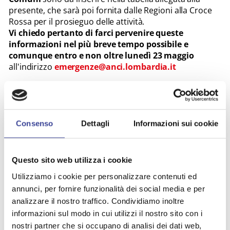
presente, che sarà poi fornita dalle Regioni alla Croce
Rossa per il prosieguo delle attività.
Vi chiedo pertanto di farci pervenire queste
informazioni nel più breve tempo possibile e
comunque entro e non oltre lunedì 23 maggio
all'indirizzo
emergenze@anci.lombardia.it
Cordiali saluti.
Rinaldo Mario Redaelli
Segretario Generale Anci Lombardia
Consenso
Dettagli
Informazioni sui cookie
ALLEGATI
Questo sito web utilizza i cookie
Utilizziamo i cookie per personalizzare contenuti ed
Scheda raccolta dati
annunci, per fornire funzionalità dei social media e per
analizzare il nostro traffico. Condividiamo inoltre
informazioni sul modo in cui utilizzi il nostro sito con i
nostri partner che si occupano di analisi dei dati web,