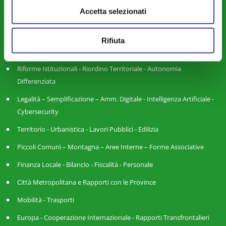
Sicurezza - Protezione Civile - Polizia Locale
Accetta selezionati
Istruzione - Educazione - Edilizia Scolastica
Servizi Pubblici Locali - Ambiente - Politiche Agricole - Green
Rifiuta
Economy
Riforme Istituzionali - Riordino Territoriale - Autonomia
Differenziata
Legalità – Semplificazione – Amm. Digitale - Intelligenza Artificiale -
Cybersecurity
Territorio - Urbanistica - Lavori Pubblici - Edilizia
Piccoli Comuni – Montagna – Aree Interne – Forme Associative
Finanza Locale - Bilancio - Fiscalità - Personale
Città Metropolitana e Rapporti con le Province
Mobilità - Trasporti
Europa - Cooperazione Internazionale - Rapporti Transfrontalieri