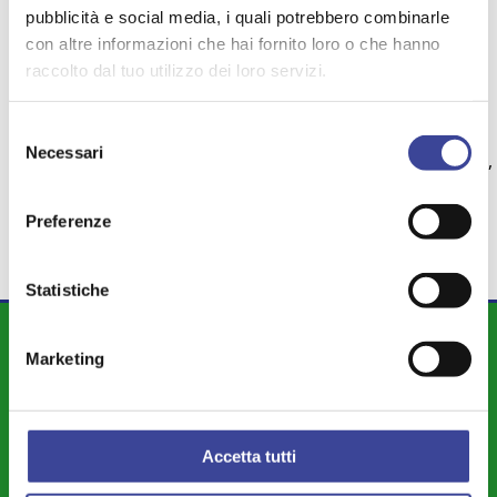
TEMI PIÙ VISTI
pubblicità e social media, i quali potrebbero combinarle
con altre informazioni che hai fornito loro o che hanno
PROTEZIONE CIVILE
DIFESA CIVICA
,
,
raccolto dal tuo utilizzo dei loro servizi.
POLIZIA LOCALE
SERVIZIO CIVILE
,
,
RIFIUTI
RIFORME
,
,
Selezione
AUTONOMIA REGIONALE
COESIONE
Necessari
del
,
,
MINORI
consenso
Preferenze
Statistiche
DIPARTIMENTI
Marketing
Attività Istituzionale ANCI Lombardia
Cultura - Turismo - Sport - Politiche Giovanili
Accetta tutti
Welfare di Comunità - Pari Opportunità