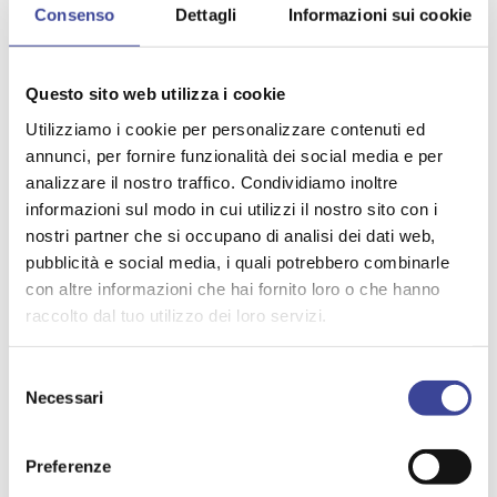
Presidente di Anci Lombardia
Consenso
Dettagli
Informazioni sui cookie
Questo sito web utilizza i cookie
ALLEGATI
Utilizziamo i cookie per personalizzare contenuti ed
annunci, per fornire funzionalità dei social media e per
Relazione Regione Lombardia - Opere Olimpiadi
analizzare il nostro traffico. Condividiamo inoltre
2026
informazioni sul modo in cui utilizzi il nostro sito con i
nostri partner che si occupano di analisi dei dati web,
Bozza Decreto Legge - Opere Olimpiadi 2026
pubblicità e social media, i quali potrebbero combinarle
con altre informazioni che hai fornito loro o che hanno
raccolto dal tuo utilizzo dei loro servizi.
Allegati bozza Decreto Legge - Opere Olimpiadi
Selezione
Lettera Ministero bozza Decreto Legge
Necessari
del
consenso
Preferenze