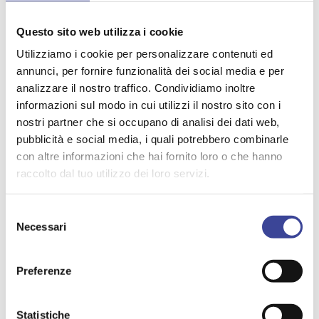
ALLEGATI
Questo sito web utilizza i cookie
Programma 3 dicembre
Utilizziamo i cookie per personalizzare contenuti ed
annunci, per fornire funzionalità dei social media e per
Programma 10 dicembre
analizzare il nostro traffico. Condividiamo inoltre
informazioni sul modo in cui utilizzi il nostro sito con i
nostri partner che si occupano di analisi dei dati web,
Programma 14 gennaio
pubblicità e social media, i quali potrebbero combinarle
con altre informazioni che hai fornito loro o che hanno
Programma 28 gennaio
raccolto dal tuo utilizzo dei loro servizi.
Selezione
Programma 11 febbraio
Necessari
del
consenso
Preferenze
TEMI PIÙ VISTI
PNRR
SEAV
LEGGE DI BILANCIO
Statistiche