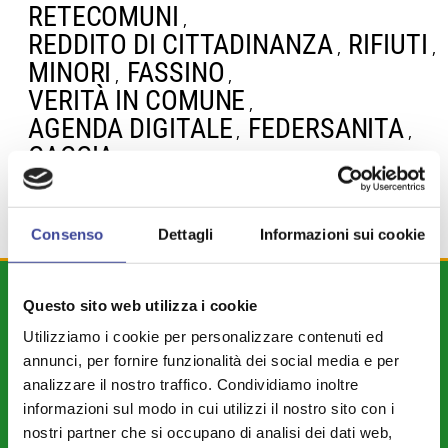
RETECOMUNI
,
REDDITO DI CITTADINANZA
RIFIUTI
,
,
MINORI
FASSINO
,
,
VERITÀ IN COMUNE
,
AGENDA DIGITALE
FEDERSANITA
,
,
CACCIA
Consenso
Dettagli
Informazioni sui cookie
DIPARTIMENTI
Questo sito web utilizza i cookie
Utilizziamo i cookie per personalizzare contenuti ed
Attività Istituzionale ANCI Lombardia
annunci, per fornire funzionalità dei social media e per
Cultura - Turismo - Sport - Politiche Giovanili
analizzare il nostro traffico. Condividiamo inoltre
Welfare di Comunità - Pari Opportunità
informazioni sul modo in cui utilizzi il nostro sito con i
nostri partner che si occupano di analisi dei dati web,
Sicurezza - Protezione Civile - Polizia Locale