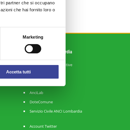
ostri partner che si occupano
azioni che hai fornito loro o
Marketing
Sistema ANCI Lombardia
Strategie Amministrative
Accetta tutti
RisorseComuni
ReteComuni
AnciLab
DoteComune
Servizio Civile ANCI Lombardia
Account Twitter