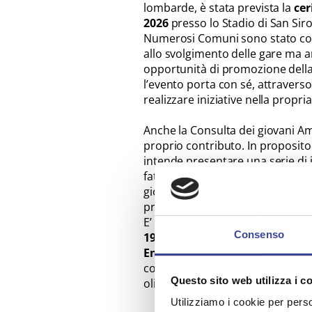
lombarde, è stata prevista la
cer
2026
presso lo Stadio di San Siro
Numerosi Comuni sono stato coin
allo svolgimento delle gare ma anc
opportunità di promozione della 
l’evento porta con sé, attraverso 
realizzare iniziative nella propr
Anche la Consulta dei giovani Am
proprio contributo. In proposito
intende presentare una serie di i
fattore di benessere psicofisico 
giovani Amministratori lombard
proposte.
E’ stato infatti organizzato un 
Consenso
19.30
presso la Sala Consiliare
Enrico De Nicola, 2
durante il q
componenti della Consulta e alcu
Questo sito web utilizza i c
olimpico e paralimpico.
Utilizziamo i cookie per perso