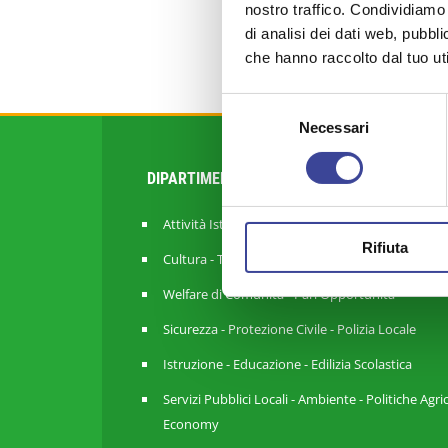
nostro traffico. Condividiamo 
di analisi dei dati web, pubbl
che hanno raccolto dal tuo uti
Selezione
Necessari
del
consenso
DIPARTIMENTI
Attività Istituzionale ANCI Lombardia
Rifiuta
Cultura - Turismo - Sport - Politiche Giovanili
Welfare di Comunità - Pari Opportunità
Sicurezza - Protezione Civile - Polizia Locale
Istruzione - Educazione - Edilizia Scolastica
Servizi Pubblici Locali - Ambiente - Politiche Agri
Economy