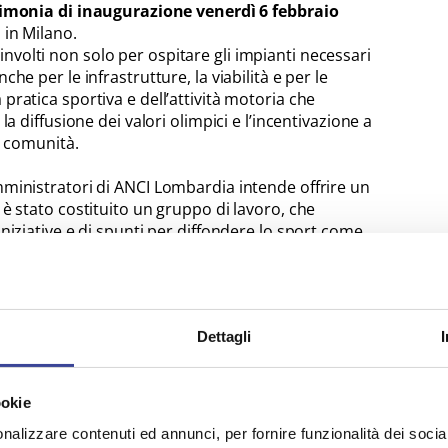
imonia di inaugurazione venerdì 6 febbraio
 in Milano.
volti non solo per ospitare gli impianti necessari
he per le infrastrutture, la viabilità e per le
pratica sportiva e dell’attività motoria che
la diffusione dei valori olimpici e l’incentivazione a
ia comunità.
ministratori di ANCI Lombardia intende offrire un
 è stato costituito un gruppo di lavoro, che
niziative e di spunti per diffondere lo sport come
e di socializzazione, confrontandosi con altri
i e promuovendo un positivo scambio di idee e
convegno per
Martedì 9 dicembre 2025
ore 17.00 –
Dettagli
Municipio di SAN GIULIANO MILANESE (MI)
Via
uale interverranno Amministratori locali, i
ni autorevoli ospiti legati al mondo dello sport
ookie
nalizzare contenuti ed annunci, per fornire funzionalità dei socia