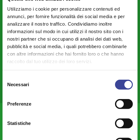
Legalità – Semplificazione – Amm. Digitale - Intelligenza Artificiale -
Utilizziamo i cookie per personalizzare contenuti ed
Cybersecurity
annunci, per fornire funzionalità dei social media e per
Territorio - Urbanistica - Lavori Pubblici - Edilizia
analizzare il nostro traffico. Condividiamo inoltre
informazioni sul modo in cui utilizzi il nostro sito con i
Piccoli Comuni – Montagna – Aree Interne – Forme Associative
nostri partner che si occupano di analisi dei dati web,
Finanza Locale - Bilancio - Fiscalità - Personale
pubblicità e social media, i quali potrebbero combinarle
con altre informazioni che hai fornito loro o che hanno
Città Metropolitana e Rapporti con le Province
raccolto dal tuo utilizzo dei loro servizi.
Mobilità - Trasporti
Europa - Cooperazione Internazionale - Rapporti Transfrontalieri
Selezione
Necessari
del
Commercio – Attività Produttive – Lavoro – Smart City-land
consenso
Anci Giovani Lombardia
Preferenze
ANCI Lombardia
Statistiche
Chi Siamo
Organi