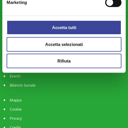
Marketing
Contatti e Newsletter
Come associarsi
Lavora con noi
Accetta tutti
Amministrazione Trasparente
Accetta selezionati
Notizie
Circolari
Rifiuta
Multimedia
Eventi
Bilancio Sociale
Mappa
Cookie
Privacy
Crediti