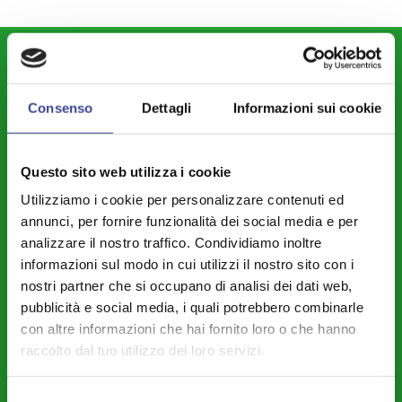
DIPARTIMENTI
Attività Istituzionale ANCI Lombardia
Consenso
Dettagli
Informazioni sui cookie
Cultura - Turismo - Sport - Politiche Giovanili
Welfare di Comunità - Pari Opportunità
Questo sito web utilizza i cookie
Sicurezza - Protezione Civile - Polizia Locale
Utilizziamo i cookie per personalizzare contenuti ed
annunci, per fornire funzionalità dei social media e per
Istruzione - Educazione - Edilizia Scolastica
analizzare il nostro traffico. Condividiamo inoltre
Servizi Pubblici Locali - Ambiente - Politiche Agricole - Green
informazioni sul modo in cui utilizzi il nostro sito con i
Economy
nostri partner che si occupano di analisi dei dati web,
pubblicità e social media, i quali potrebbero combinarle
Riforme Istituzionali - Riordino Territoriale - Autonomia
con altre informazioni che hai fornito loro o che hanno
Differenziata
raccolto dal tuo utilizzo dei loro servizi.
Legalità – Semplificazione – Amm. Digitale - Intelligenza Artificiale -
Cybersecurity
Selezione